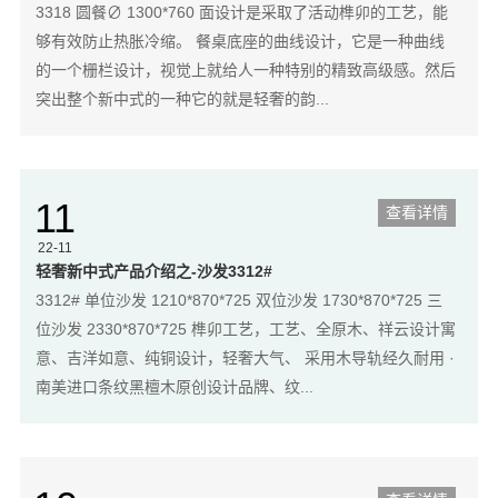
3318 圆餐∅ 1300*760 面设计是采取了活动榫卯的工艺，能
够有效防止热胀冷缩。 餐桌底座的曲线设计，它是一种曲线
的一个栅栏设计，视觉上就给人一种特别的精致高级感。然后
突出整个新中式的一种它的就是轻奢的韵...
11
查看详情
22-11
轻奢新中式产品介绍之-沙发3312#
3312# 单位沙发 1210*870*725 双位沙发 1730*870*725 三
位沙发 2330*870*725 榫卯工艺，工艺、全原木、祥云设计寓
意、吉洋如意、纯铜设计，轻奢大气、 采用木导轨经久耐用 ·
南美进口条纹黑檀木原创设计品牌、纹...