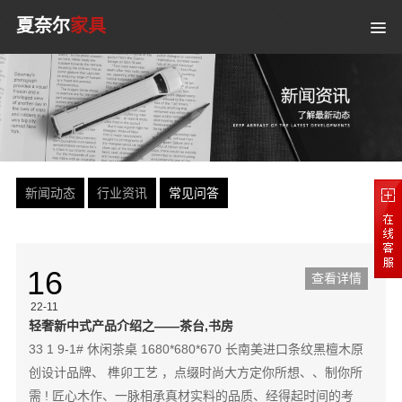
夏奈尔
家具
新闻动态
行业资讯
常见问答
16
查看详情
22-11
轻奢新中式产品介绍之——茶台,书房
33 1 9-1# 休闲茶桌 1680*680*670 长南美进口条纹黑檀木原
创设计品牌、 榫卯工艺 ，点缀时尚大方定你所想、、制你所
需 ! 匠心木作、一脉相承真材实料的品质、经得起时间的考