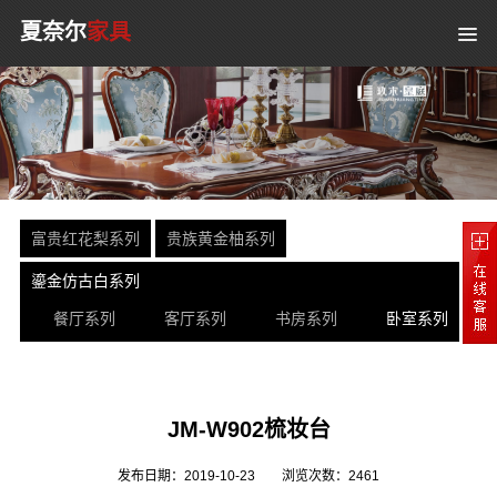
夏奈尔
家具
富贵红花梨系列
贵族黄金柚系列
鎏金仿古白系列
餐厅系列
客厅系列
书房系列
卧室系列
JM-W902梳妆台
发布日期：2019-10-23
浏览次数：
2461