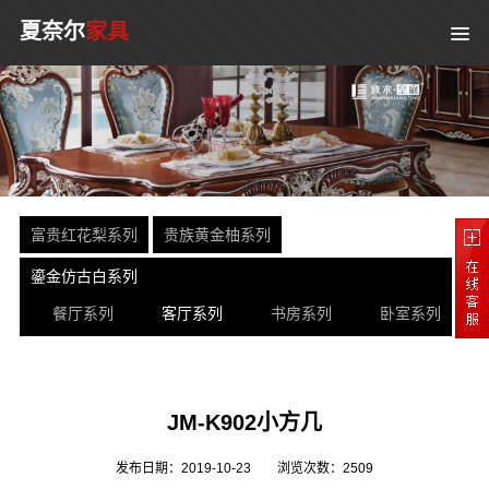
夏奈尔
家具
富贵红花梨系列
贵族黄金柚系列
鎏金仿古白系列
餐厅系列
客厅系列
书房系列
卧室系列
JM-K902小方几
发布日期：2019-10-23
浏览次数：
2509