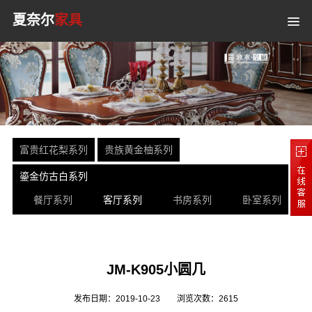
夏奈尔
家具
富贵红花梨系列
贵族黄金柚系列
鎏金仿古白系列
餐厅系列
客厅系列
书房系列
卧室系列
JM-K905小圆几
发布日期：2019-10-23
浏览次数：
2615