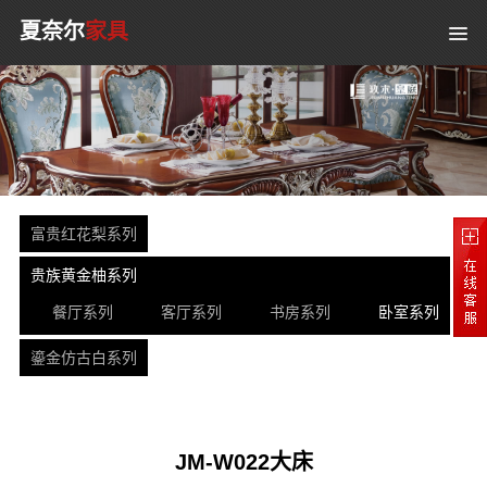
夏奈尔
家具
富贵红花梨系列
贵族黄金柚系列
餐厅系列
客厅系列
书房系列
卧室系列
鎏金仿古白系列
JM-W022大床